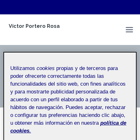
Saltar
Víctor Portero Rosa
al
Espacio Personal
contenido
Lliurament de l'activitat 5
Utilizamos
cookies
propias y de terceros para
Inicio
/
Lliurament de l'activitat 5
poder ofrecerte correctamente todas las
funcionalidades del sitio web, con fines analíticos
Lliurament de l’activitat 5
y para mostrarte publicidad personalizada de
acuerdo con un perfil elaborado a partir de tus
hábitos de navegación. Puedes aceptar, rechazar
o configurar tus preferencias haciendo clic abajo,
u obtener más información en nuestra
política de
SIN CATEGORÍA
cookies.
Autoavaluació i tancament