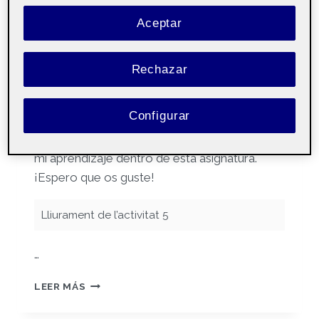
Aceptar
Por
Víctor Portero Rosa
20 junio, 2025
Rechazar
Educació artística –
Pública
Aula 1
Configurar
Hola a todos! Por aquí os dejo mi video sobre
mi aprendizaje dentro de esta asignatura.
¡Espero que os guste!
Lliurament de l’activitat 5
…
AUTOAVALUACIÓ
LEER MÁS
I
TANCAMENT