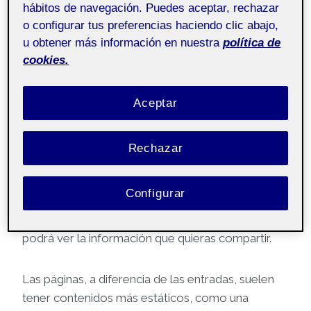
hábitos de navegación. Puedes aceptar, rechazar
o configurar tus preferencias haciendo clic abajo,
Pública
u obtener más información en nuestra
política de
cookies.
¡Hola!
Aceptar
Soy X y esta
página
se ha generado
automáticamente. Esta página es
pública
y la
Rechazar
puede ver todo el mundo. Es interesante que haya
contenidos públicos en tu espacio Folio, como
Configurar
esta página de presentación. Asi, si alguien lo
visita, pero no es miembro de la comunidad UOC
podrá ver la información que quieras compartir.
Las páginas, a diferencia de las entradas, suelen
tener contenidos más estáticos, como una