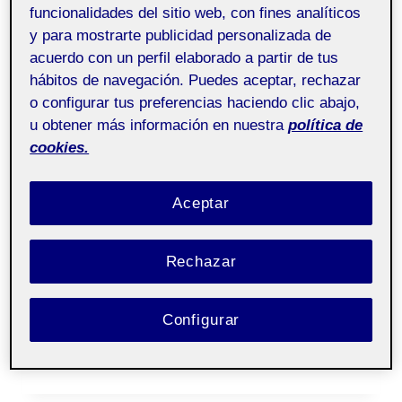
funcionalidades del sitio web, con fines analíticos
y para mostrarte publicidad personalizada de
Por
Víctor Portero Rosa
20 marzo, 2025
acuerdo con un perfil elaborado a partir de tus
hábitos de navegación. Puedes aceptar, rechazar
Educació artística –
Pública
o configurar tus preferencias haciendo clic abajo,
Aula 1
u obtener más información en nuestra
política de
cookies.
El dibujo ha sido algo que siempre ha estado
presente en mi vida desde la infancia, me
Aceptar
atrevería a decir que ha estado más presente
en mi que muchas personas. Una de mis
Rechazar
primeras experiencias con el arte fue en una
actividad organizada por el ayuntamiento de
Configurar
mi pueblo,…
LA
LEER MÁS
VIDA
ES