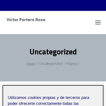
Saltar
Víctor Portero Rosa
al
Espacio Personal
contenido
Uncategorized
Inicio
/
Uncategorized
- Página 2
SIN CATEGORÍA
Utilizamos
cookies
propias y de terceros para
La vida es desarroll-arte
poder ofrecerte correctamente todas las