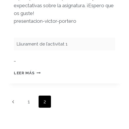
expectativas sobre la asignatura. ¡Espero que
os guste!
presentacion-victor-portero
Lliurament de l’activitat 1
…
PRESENTACIÓN
LEER MÁS
VÍCTOR
PORTERO
ROSA
Navegación
Página
1
2
de
anterior
página