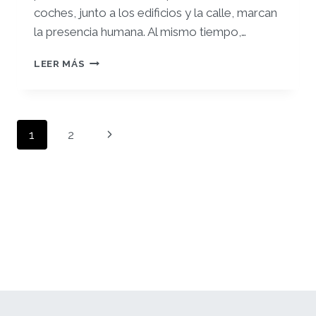
coches, junto a los edificios y la calle, marcan
la presencia humana. Al mismo tiempo,…
REGISTRO
LEER MÁS
1
Navegación
Siguiente
1
2
de
página
página