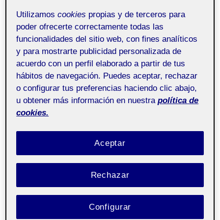
TANCAMENT
Utilizamos
cookies
propias y de terceros para
poder ofrecerte correctamente todas las
SIN CATEGORÍA
funcionalidades del sitio web, con fines analíticos
MULTIREGISTRO
y para mostrarte publicidad personalizada de
acuerdo con un perfil elaborado a partir de tus
Por
Víctor Portero Rosa
8 junio, 2025
hábitos de navegación. Puedes aceptar, rechazar
o configurar tus preferencias haciendo clic abajo,
u obtener más información en nuestra
política de
Educació artística –
Pública
cookies.
Aula 1
Aceptar
Hola a todos, compañeros. Por aquí os dejo
mi trabajo. Espero que os guste mi reflexión y
Rechazar
que os ayude a empezar a mirar más allá. Los
momentos más bonitos son solo instantes y,
si pestañeas,…
Configurar