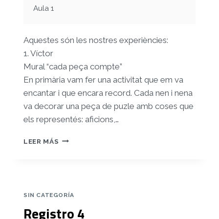
Aula 1
Aquestes són les nostres experiències:
1. Víctor
Mural “cada peça compte”
En primària vam fer una activitat que em va
encantar i que encara record. Cada nen i nena
va decorar una peça de puzle amb coses que
els representés: aficions,…
RECULL
LEER MÁS
D’EXPERIÈNCIES
SIN CATEGORÍA
Registro 4