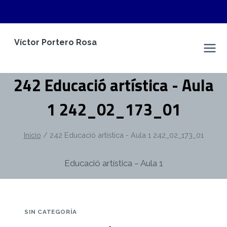
Saltar
Víctor Portero Rosa
al
Espacio Personal
contenido
242 Educació artística - Aula
1 242_02_173_01
Inicio
/
242 Educació artística - Aula 1 242_02_173_01
Educació artística – Aula 1
SIN CATEGORÍA