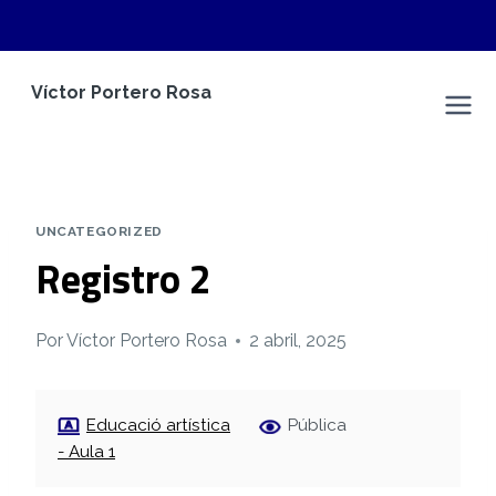
Saltar
Víctor Portero Rosa
al
Espacio Personal
contenido
UNCATEGORIZED
Registro 2
Por
Víctor Portero Rosa
2 abril, 2025
Educació artística
Pública
- Aula 1