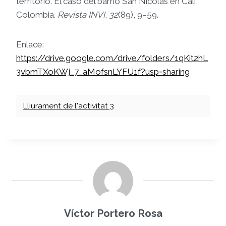
territorio. El caso del barrio San Nicolás en Cali,
Colombia.
Revista INVI
,
32
(89), 9–59.
Enlace:
https://drive.google.com/drive/folders/1qKit2hL
3vbmTXoKWj_7_aMofsnLYFU1f?usp=sharing
Lliurament de l'activitat 3
Víctor Portero Rosa