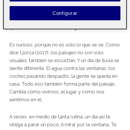
exactamente, es como si, al igual que el Sol, tu
energía se apagara para más adelante renovarse.
Configurar
Y claro, eso se contagia. Porque hay quien dice
que estamos hechos de energía.
Es curioso, porque no es solo lo que se ve. Como
dice Llorca (2017), los paisajes no son solo
visuales: también se escuchan. Y un día de lluvia se
siente diferente. El agua contra las ventanas, los
coches pasando despacito, la gente se queda en
casa. Todo eso también forma parte del paisaje.
Cambia cómo vivimos, el lugar y cómo nos
sentimos en él.
A veces, en medio de tanta rutina, un día así te
obliga a parar un poco. A mirar por la ventana. Te