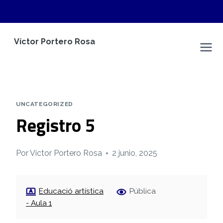
Saltar
Víctor Portero Rosa
al
Espacio Personal
contenido
UNCATEGORIZED
Registro 5
Por
Víctor Portero Rosa
2 junio, 2025
Educació artística
Pública
- Aula 1