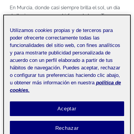
En Murcia, donde casi siempre brilla el sol, un día
de lluvia parece que está fuera de lugar. Te
levantas y todo está distinto. El cielo gris, el aire
Utilizamos
cookies
propias y de terceros para
frío, las calles mojadas y ese sonido constante de
poder ofrecerte correctamente todas las
la lluvia cayendo. No es un sonido fuerte, pero sí
funcionalidades del sitio web, con fines analíticos
presente, como un murmullo que te acompaña y
y para mostrarte publicidad personalizada de
te recuerda que los días tristes también son
acuerdo con un perfil elaborado a partir de tus
importantes. Y claro, acostumbrados al sol y al
hábitos de navegación. Puedes aceptar, rechazar
calor, ese cambio se nota también por dentro.
o configurar tus preferencias haciendo clic abajo,
u obtener más información en nuestra
política de
Parece que el mundo va más lento. Hay menos
cookies.
gente por la calle, menos ruido, más silencio. El
pueblo que normalmente está lleno de vida y
Aceptar
movimiento, se vuelve un poco más tranquilo.
Incluso uno mismo lo siente en el cuerpo, ya que
Rechazar
te invade la melancolía. No es tristeza